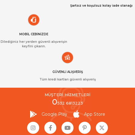
Şartsız ve koşulsuz kolay iade olanağı
MOBİL CEBİNİZDE
Dilediğiniz her yerden güvenli alışverişin
keyfini çıkarın.
GÜVENLİ ALIŞVERİŞ
Tüm kredi kartları güvenli alışveriş
MÜŞTERİ HİZMETLERİ
0
532 6813223
Google Play
App Store