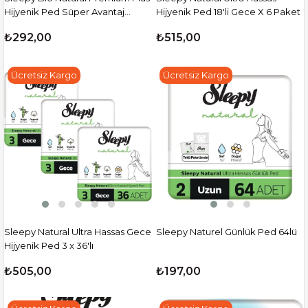
Hijyenik Ped Süper Avantaj
Hijyenik Ped 18'li Gece X 6 Paket
Paketi Normal 72 Adet
₺292,00
₺515,00
Ücretsiz Kargo
Ücretsiz Kargo
Sleepy Natural Ultra Hassas Gece
Sleepy Naturel Günlük Ped 64lü
Hijyenik Ped 3 x 36'lı
₺505,00
₺197,00