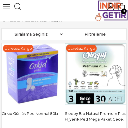
0
Anasayfa
SÜPERMARKET
SAĞLIK
Sıralama
Filtreleme
Ücretsiz Kargo
Ücretsiz Kargo
Orkid Günlük Ped Normal 80Lı
Sleepy Bio Natural Premium Plus
Hijyenik Ped Mega Paket Gece
30 Adet