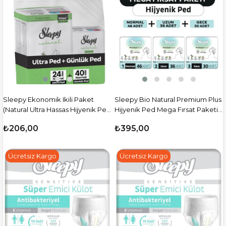
Sleepy Ekonomik Ikili Paket
Sleepy Bio Natural Premium Plus
(Natural Ultra Hassas Hijyenik Ped
Hijyenik Ped Mega Fırsat Paketi
Normal 24'Lü + Günlük Ped
112 Adet
₺206,00
₺395,00
Normal 40'Lı)
Ücretsiz Kargo
Ücretsiz Kargo