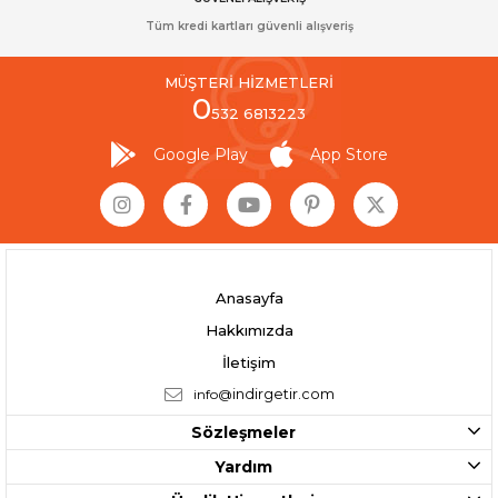
Tüm kredi kartları güvenli alışveriş
MÜŞTERİ HİZMETLERİ
0
532 6813223
Google Play
App Store
Anasayfa
Hakkımızda
İletişim
info@
indirgetir.com
Sözleşmeler
Yardım