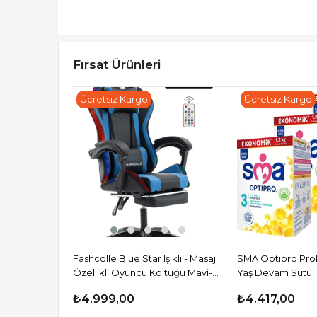
Fırsat Ürünleri
Ücretsiz Kargo
Ücretsiz Kargo
Fashcolle Blue Star Işıklı - Masaj
SMA Optipro Probi
Özellikli Oyuncu Koltuğu Mavi-
Yaş Devam Sütü 1
Siyah
Adet
₺4.999,00
₺4.417,00