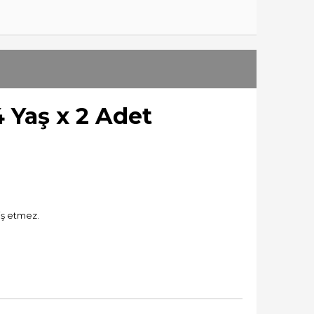
 Yaş x 2 Adet
iş etmez.