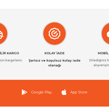
İLİR KARGO
KOLAY İADE
MOBİL
gün kargolanır.
Şartsız ve koşulsuz kolay iade
Dilediğiniz 
olanağı
alışverişin
Google Play
App Store