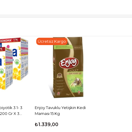
Ücretsiz Kargo
yotik 3 1- 3
Enjoy Tavuklu Yetişkin Kedi
200 Gr X 3
Maması 15 Kg
₺1.339,00