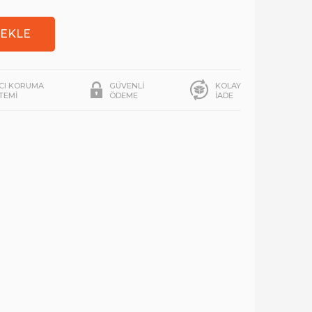
ICI KORUMA
GÜVENLİ
KOLAY
STEMİ
ÖDEME
İADE