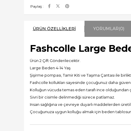
Paylaş :
ÜRÜN ÖZELLIKLERI
YORUMLAR
(0)
Fashcolle Large Bede
Ürün 2 Çift Gönderilecektir.
Large Beden 4-14 Yaş
Şişirme pompası, Tamir Kiti ve Taşıma Çantası ile birlikt
Fashcolle kollukları sayesinde çocuğunuz daha güvenli
Kolluğun vücuda temas eden tarafı ince olduğundan ço
Sivri bir cisimle delinmediği sürece patlamaz.
Insan sağlığına ve çevreye duyarlı maddelerden üreti
Çocuğunuza uygun kolluğu almak için beden tablosun