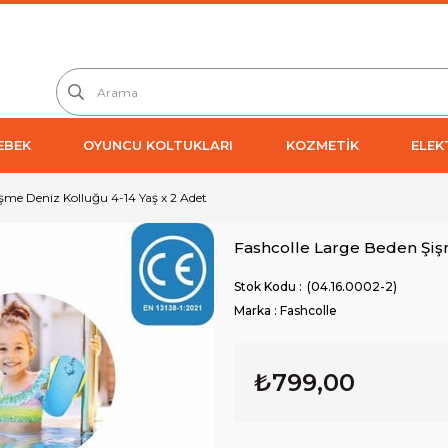
EBEK
OYUNCU KOLTUKLARI
KOZMETİK
ELEK
şme Deniz Kolluğu 4-14 Yaş x 2 Adet
Fashcolle Large Beden Şiş
(04.16.0002-2)
Marka
:
Fashcolle
₺799,00