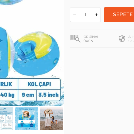
ORİJİNAL
AL
ÜRÜN
Sİ