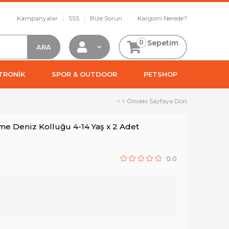
Kampanyalar
SSS
Bize Sorun
Kargom Nerede?
0
Sepetim
TRONİK
SPOR & OUTDOOR
PETSHOP
< < Önceki Sayfaya Dön
me Deniz Kolluğu 4-14 Yaş x 2 Adet
0.0