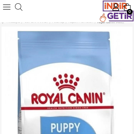
0
Anasayfa
SÜPERMARKET
Petshop
Köpek Mamaları
Royal Canin Mini Puppy Yavru Kuru Köpek Maması 4 kg