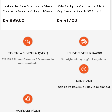
Fashcolle Blue Star Işıklı - Masaj
SMA Optipro Probiyotik 3 1- 3
Özellikli Oyuncu Koltuğu Mavi-
Yaş Devam Sütü 1200 Gr X 3
Siyah
Adet
₺4.999,00
₺4.417,00
TEK TIKLA GÜVENLİ ALIŞVERİŞ
HIZLI VE GÜVENİLİR KARGO
128 Bit SSL sertifikası ve 3D secure ile
Siparişleriniz aynı gün kargolanır.
korunmaktadır.
KOLAY İADE
Şartsız ve koşulsuz kolay iade olanağı
MOBİL CEBİNİZDE