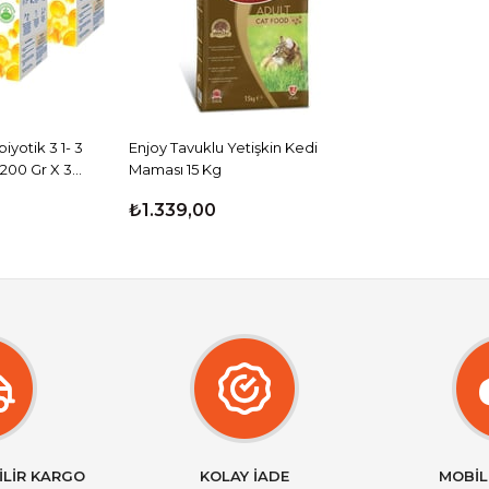
yotik 3 1- 3
Enjoy Tavuklu Yetişkin Kedi
200 Gr X 3
Maması 15 Kg
₺1.339,00
İLİR KARGO
KOLAY İADE
MOBİL