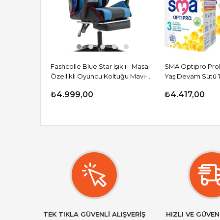
Fashcolle Blue Star Işıklı - Masaj
SMA Optipro Probi
Özellikli Oyuncu Koltuğu Mavi-
Yaş Devam Sütü 1
Siyah
Adet
₺4.999,00
₺4.417,00
TEK TIKLA GÜVENLİ ALIŞVERİŞ
HIZLI VE GÜVEN