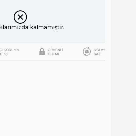
klarımızda kalmamıştır.
ICI KORUMA
GÜVENLİ
KOLAY
STEMİ
ÖDEME
İADE