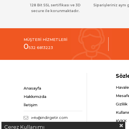
128 Bit SSL sertifikası ve 3D
Siparişleriniz aynı 
secure ile korunmaktadır.
MÜŞTERİ HİZMETLERİ
0
532 6813223
Sözl
Havale
Anasayfa
Mesafe
Hakkımızda
Gizlili
İletişim
Kullanı
info@
indirgetir.com
KVKK
Çerez Kullanımı