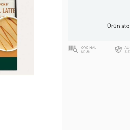
Ürün sto
ORİJİNAL
AL
ÜRÜN
Sİ