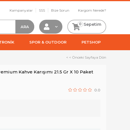
Kampanyalar
SSS
Bize Sorun
Kargom Nerede?
0
Sepetim
TRONİK
SPOR & OUTDOOR
PETSHOP
< < Önceki Sayfaya Dön
emium Kahve Karışımı 21.5 Gr X 10 Paket
0.0