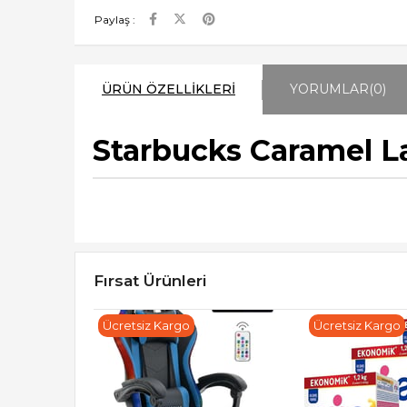
Paylaş :
ÜRÜN ÖZELLIKLERI
YORUMLAR
(0)
Starbucks Caramel La
Fırsat Ürünleri
Ücretsiz Kargo
Ücretsiz Kargo