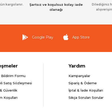
gün kargolanır.
Şartsız ve koşulsuz kolay iade
Dilediğiniz 
olanağı
alışverişin
Google Play
App Store
eşmeler
Yardım
 Bildirim Formu
Kampanyalar
li Satış Sözleşmesi
Sipariş & Ödeme
k & Güvenlik
İptal & İade Koşulları
m Koşulları
Sıkça Sorulan Sorular